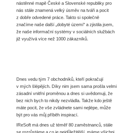
nástěnné mapě České a Slovenské republiky pro
nás stále znamená velký úsměv na tváři a pocit
z dobře odvedené práce. Takto si společně
značíme naše další „dobyté území“ a zjistila jsem,
že naše informační systémy v sociálních službách
již využívá více než 1000 zákazníků.
Dnes vedu tým 7 obchodníků, kteří pokračují
v mých šlépějích. Díky nim jsem sama prošla velmi
zásadní vnitřní proměnou a dnes si uvědomuji, že
bez nich bych to nikdy nezvládla. Takže kdo ještě
máte pocit, že vše zvládnete sami nejlépe, může
být pro vás můj příběh inspirací.
IReSoft má dnes už téměř 80 zaměstnanců, stále
se rozrůstáme a co je nejdůležitější, máme všichni