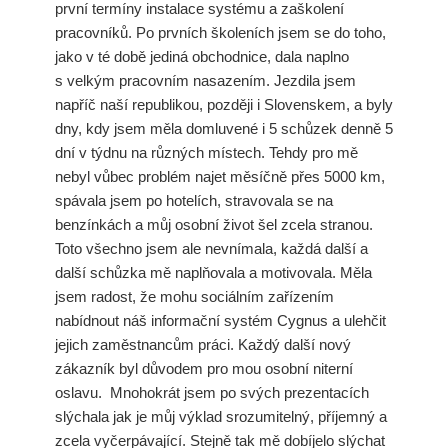
první termíny instalace systému a zaškolení
pracovníků. Po prvních školeních jsem se do toho,
jako v té době jediná obchodnice, dala naplno
s velkým pracovním nasazením. Jezdila jsem
napříč naší republikou, později i Slovenskem, a byly
dny, kdy jsem měla domluvené i 5 schůzek denně 5
dní v týdnu na různých místech. Tehdy pro mě
nebyl vůbec problém najet měsíčně přes 5000 km,
spávala jsem po hotelích, stravovala se na
benzínkách a můj osobní život šel zcela stranou.
Toto všechno jsem ale nevnímala, každá další a
další schůzka mě naplňovala a motivovala. Měla
jsem radost, že mohu sociálním zařízením
nabídnout náš informační systém Cygnus a ulehčit
jejich zaměstnancům práci. Každý další nový
zákazník byl důvodem pro mou osobní niterní
oslavu. Mnohokrát jsem po svých prezentacích
slýchala jak je můj výklad srozumitelný, příjemný a
zcela vyčerpávající. Stejně tak mě dobíjelo slýchat