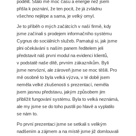
podělit. Stálo mě moc času a energie než jsem
přišla k poznání, že ten pocit, že já zvládnu
všechno nejlépe a sama, je velký omyl.
Je to příběh o mých začátcích v naší firmě, kdy
jsme začínali s prodejem informačního systému
Cygnus do sociálních služeb. Pamatuji si, jak jsme
plni očekávání s naším panem ředitelem jeli
představit náš první modul na evidenci klientů,
v podstatě naše dítě, prvním zákazníkům. Byli
jsme nervózní, ale zároveň jsme se moc těšili. Pro
mě osobně to byla velká výzva, v té době jsem
neměla velké zkušenosti s prezentací, neměla
jsem jasnou představu, jakým způsobem jim
přiblížit fungování systému. Byla to velká neznámá,
ale my jsme se do toho pustili po hlavě a vyplatilo
se nám to.
Po první prezentaci jsme se setkali s velikým
nadšením a zájmem a na místě jsme již domlouvali