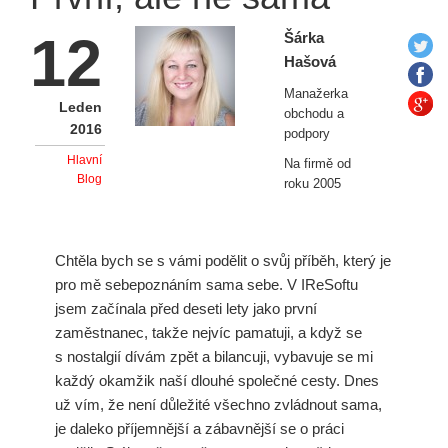
12
Šárka
Hašová
Manažerka
Leden
obchodu a
2016
podpory
Hlavní
Na firmě od
Blog
roku 2005
Chtěla bych se s vámi podělit o svůj příběh, který je
pro mě sebepoznáním sama sebe. V IReSoftu
jsem začínala před deseti lety jako první
zaměstnanec, takže nejvíc pamatuji, a když se
s nostalgií dívám zpět a bilancuji, vybavuje se mi
každý okamžik naší dlouhé společné cesty. Dnes
už vím, že není důležité všechno zvládnout sama,
je daleko příjemnější a zábavnější se o práci