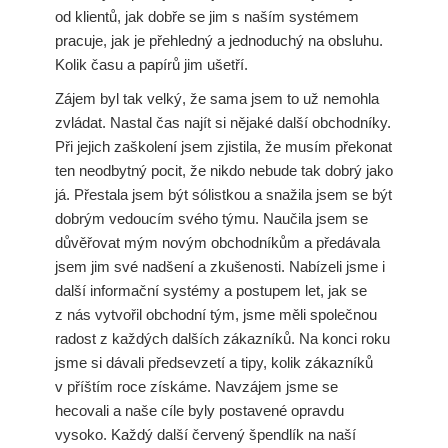
od klientů, jak dobře se jim s naším systémem
pracuje, jak je přehledný a jednoduchý na obsluhu.
Kolik času a papírů jim ušetří.
Zájem byl tak velký, že sama jsem to už nemohla
zvládat. Nastal čas najít si nějaké další obchodníky.
Při jejich zaškolení jsem zjistila, že musím překonat
ten neodbytný pocit, že nikdo nebude tak dobrý jako
já. Přestala jsem být sólistkou a snažila jsem se být
dobrým vedoucím svého týmu. Naučila jsem se
důvěřovat mým novým obchodníkům a předávala
jsem jim své nadšení a zkušenosti. Nabízeli jsme i
další informační systémy a postupem let, jak se
z nás vytvořil obchodní tým, jsme měli společnou
radost z každých dalších zákazníků. Na konci roku
jsme si dávali předsevzetí a tipy, kolik zákazníků
v příštím roce získáme. Navzájem jsme se
hecovali a naše cíle byly postavené opravdu
vysoko. Každý další červený špendlík na naší