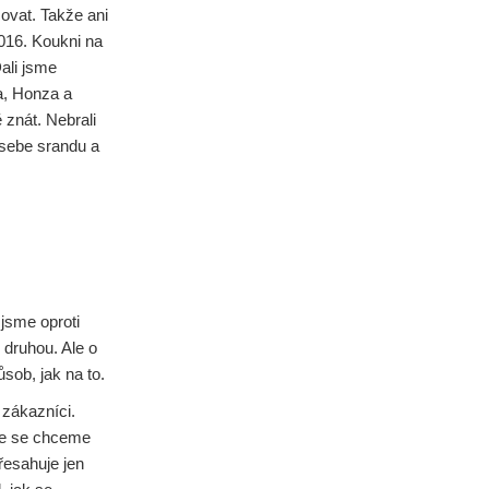
ovat. Takže ani
2016. Koukni na
Dali jsme
a, Honza a
 znát. Nebrali
 sebe srandu a
jsme oproti
s druhou. Ale o
sob, jak na to.
 zákazníci.
že se chceme
řesahuje jen