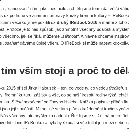
“ a „bilancování“ nám jaksi nestačilo a chtěli jsme tomu dát větší váh
nás už podruhé ve znamení přípravy knížky firemní kultury – IReBook
čním večírku jsme pokřtili už
druhý IReBook 2016
a máme z toho 
st. Protože je to náš způsob, jak zhmotnit všechny události a myšlen
to všechno, jak se říká, můžeme
„sáhnout“
. A hlavně chceme inspirov
ás
„osahat“
dáváme úplně všem. O IReBook si může napsat kdokoliv,
 tím vším stojí a proč to d
oku 2015 přišel Jirka Halousek – ten, co vede ty, co vedou
(ředitel)
, s
, firemní kulturu, zážitky a vše, co se naší iresoftí rodiny týká, chtěl
kniha
„Štěstí doručeno“
od Tonyho Hsiehe. Knížka popisuje příběh fi
eří jsou její součástí. Mimo jiné se tam píše o každoroční tradici vydáv
. Nás všechny tato myšlenka nadchla. Řekli jsme si, že máme co říct 
dní claim IReBooku) a byla by škoda si vše tutlat jen mezi sebou a 