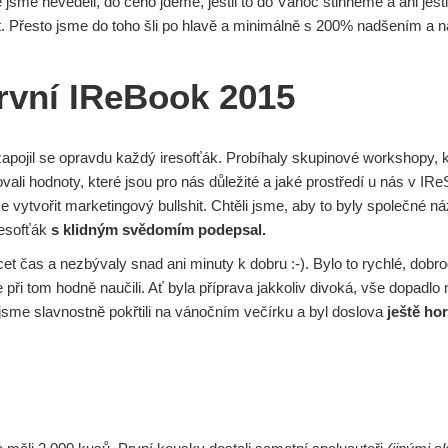
ě jsme nevěděli, do čeho jdeme, jestli to do Vánoc stihneme a ani jest
. Přesto jsme do toho šli po hlavě a minimálně s 200% nadšením a 
rvní IReBook 2015
 zapojil se opravdu každý iresofťák. Probíhaly skupinové workshopy,
vali hodnoty, které jsou pro nás důležité a jaké prostředí u nás v IR
me vytvořit marketingový bullshit. Chtěli jsme, aby to byly společné n
resofťák
s klidným svědomím podepsal.
et čas a nezbývaly snad ani minuty k dobru :-). Bylo to rychlé, dobr
 při tom hodně naučili. Ať byla příprava jakkoliv divoká, vše dopadlo 
sme slavnostně pokřtili na vánočním večírku a byl doslova
ještě hor