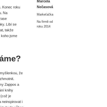
Marcela
Nečasová
u. Konec roku
u. Na
Markeťačka
zase
Na firmě od
ky. Líbí se
roku 2014
at, takže
 koho jsme
ěláme?
 myšlenkou, že
 zhmotnit.
rmy Zappos a
ání knihy
(což je
neinspirovat i