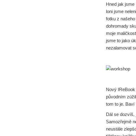
Hned jak jsme 
loni jsme nelen
fotku z našeho 
dohromady skup
moje maličkos
jsme to jako úk
nezalamovat se
Nový IReBook j
původním zúžili.
tom to je. Baví
Dál se dozvíš,
Samozřejmě nem
neustále zlepš