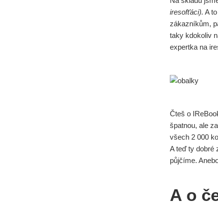
Na skladu jsme
iresofťáci).
A to
zákazníkům, 
taky kdokoliv n
expertka na ire
Čteš o IReBook
špatnou, ale z
všech 2 000 kou
A teď ty dobré
půjčíme. Anebo
A o č