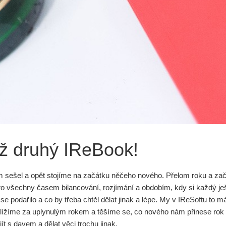
už druhý IReBook!
 sešel a opět stojíme na začátku něčeho nového. Přelom roku a zač
ro všechny časem bilancování, rozjímání a obdobím, kdy si každý ješt
e podařilo a co by třeba chtěl dělat jinak a lépe. My v IReSoftu to
hlížíme za uplynulým rokem a těšíme se, co nového nám přinese rok 
jít s davem a dělat věci trochu jinak.