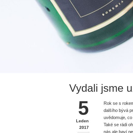
Vydali jsme 
5
Rok se s rokem
dalšího bývá p
uvědomuje, co s
Leden
Také se rádi o
2017
nás ale baví ne