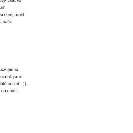
lovy všichni
šim
 si o něj mohl
 a naše
ice jednu
ozdali jsme
ě unikát :-)).
na chvíli