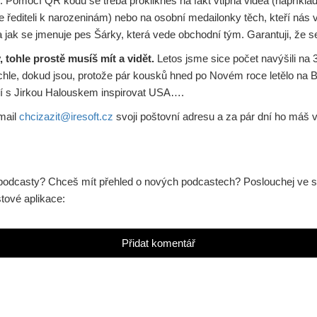
. Pomocí QR kódů se třeba proklikneš na fakt vtipná videa (například
e řediteli k narozeninám) nebo na osobní medailonky těch, kteří nás
a jak se jmenuje pes Šárky, která vede obchodní tým. Garantuji, že se
, tohle prostě musíš mít a vidět.
Letos jsme sice počet navýšili na 
ychle, dokud jsou, protože pár kousků hned po Novém roce letělo na Ba
dí s Jirkou Halouskem inspirovat USA….
mail
chcizazit@iresoft.cz
svoji poštovní adresu a za pár dní ho máš 
e podcasty? Chceš mít přehled o nových podcastech? Poslouchej ve 
ové aplikace:
Přidat komentář