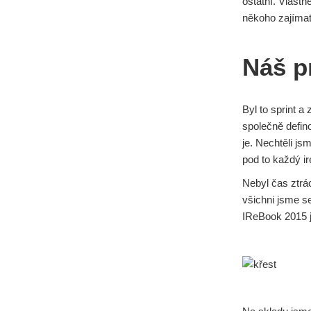
ostatní. Vlastn
někoho zajímat
Náš p
Byl to sprint a
společně defino
je. Nechtěli js
pod to každý i
Nebyl čas ztrác
všichni jsme se
IReBook 2015 j