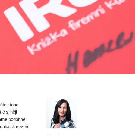
átek toho
ě silněji
 máme podobně.
další. Zároveň