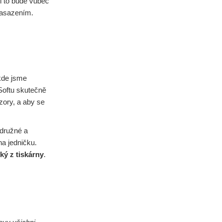
li to bude vůbec
nasazením.
 kde jsme
eSoftu skutečně
ázory, a aby se
odružné a
na jedničku.
ký z tiskárny
.