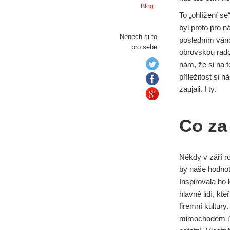
Blog
To „ohlížení se
byl proto pro 
Nenech si to
posledním váno
pro sebe
obrovskou rado
nám, že si na 
příležitost si n
zaujali. I ty.
Co za
Někdy v září r
by naše hodnoty
Inspirovala ho 
hlavně lidí, kt
firemní kultury
mimochodem úvo