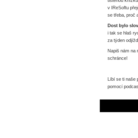
tištěnou knížku
v IReSoftu přej
se třeba, proč 
Dost bylo slov
i tak se hlaš r
za týden odjíž
Napiš nám na 
schránce!
Líbí se ti naš
pomocí podcast