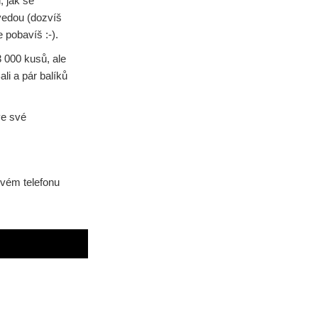
, jak se
 vedou (dozvíš
 pobavíš :-).
3 000 kusů, ale
li a pár balíků
ve své
svém telefonu