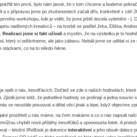
pokřtili ten první, bylo nám jasné, že v tom chceme a budeme pokrač
ili a s přípravou jsme po zkušenostech začali dřív, konkrétně v září 
prvního workshopu, kde je vidět, že jsme ještě docela vyletnění :-). 
inu nadšených kreativců – na tvorbě se podílel Jirka, Eliška, Andre
t.
Realizaci jsme si fakt užívali
a myslím, že na výsledku je to hodně
ol, který si odškrtneme, ale jako zábavu. Nebáli jsme se udělat si ze
 otázkami, co na to někdo řekne.
e opět o nás, iresofťácích. Dočteš se zde o našich hodnotách, které 
 Zjistili jsme totiž, že jednotlivé hodnoty se prolínají a jedna souvisí 
 nás se neustále posouvat a dělat věci jinak a lépe, když objevíme způ
 jaké prostředí u nás máme, na čem makáme a co o nás napsali naši
ůžou chybět nové příběhy iresofťáků a spoooousta fotek. A proto
ovat – letošní IReBook je dokonce
interaktivní
a jeho obsah dalece p