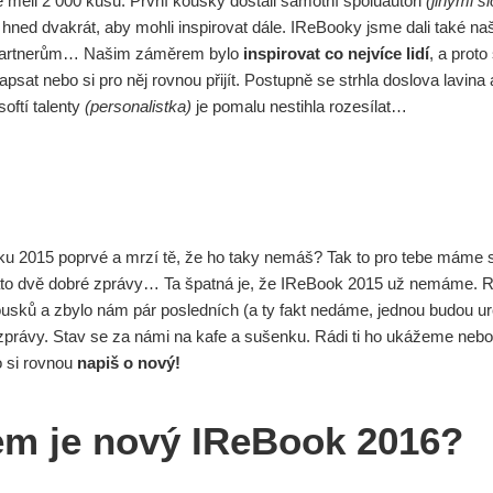
 měli 2 000 kusů. První kousky dostali samotní spoluautoři
(jinými s
 hned dvakrát, aby mohli inspirovat dále. IReBooky jsme dali také na
partnerům… Našim záměrem bylo
inspirovat co nejvíce lidí
, a proto
apsat nebo si pro něj rovnou přijít. Postupně se strhla doslova lavina
softí talenty
(personalistka)
je pomalu nestihla rozesílat…
u 2015 poprvé a mrzí tě, že ho taky nemáš? Tak to pro tebe máme s
ato dvě dobré zprávy… Ta špatná je, že IReBook 2015 už nemáme. R
sků a zbylo nám pár posledních (a ty fakt nedáme, jednou budou určit
 zprávy. Stav se za námi na kafe a sušenku. Rádi ti ho ukážeme nebo 
 si rovnou
napiš o nový!
em je nový IReBook 2016?